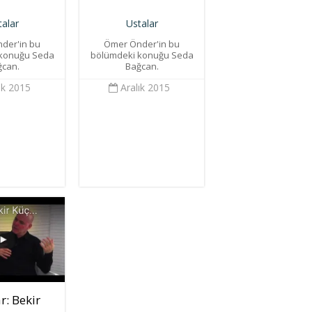
talar
Ustalar
der'in bu
Ömer Önder'in bu
 konuğu Seda
bölümdeki konuğu Seda
ğcan.
Bağcan.
ık 2015
Aralık 2015
r: Bekir