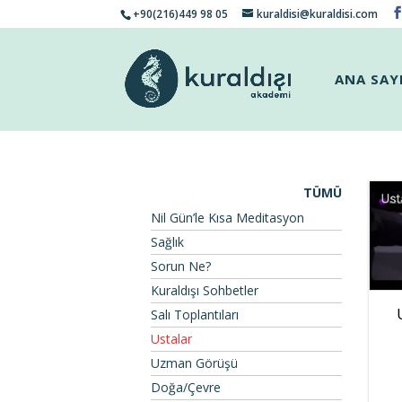
+90(216)449 98 05
kuraldisi@kuraldisi.com
ANA SAY
TÜMÜ
Nil Gün’le Kısa Meditasyon
Sağlık
Sorun Ne?
Kuraldışı Sohbetler
Salı Toplantıları
Ustalar
Uzman Görüşü
Doğa/Çevre