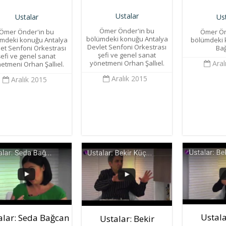
Ustalar
Ustalar
Us
Ömer Önder'in bu
Ömer Önder'in bu
Ömer Ön
bölümdeki konuğu Antalya
mdeki konuğu Antalya
bölümdeki
Devlet Senfoni Orkestrası
et Senfoni Orkestrası
Ba
şefi ve genel sanat
şefi ve genel sanat
Aral
yönetmeni Orhan Şallıel.
etmeni Orhan Şallıel.
Aralık 2015
Aralık 2015
Ustala
alar: Seda Bağcan
Ustalar: Bekir