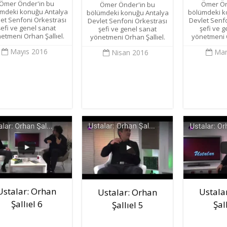
Ömer Önder'in bu
Ömer Ön
Ömer Önder'in bu
mdeki konuğu Antalya
bölümdeki k
bölümdeki konuğu Antalya
et Senfoni Orkestrası
Devlet Senf
Devlet Senfoni Orkestrası
şefi ve genel sanat
şefi ve 
şefi ve genel sanat
etmeni Orhan Şallıel.
yönetmeni O
yönetmeni Orhan Şallıel.
Mayıs 2016
Mar
Nisan 2016
Ustalar: Orhan
Ustala
Ustalar: Orhan
Şallıel 6
Şal
Şallıel 5