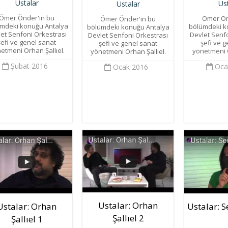
Ustalar
Us
Ustalar
Ömer Önder'in bu
Ömer Ön
Ömer Önder'in bu
mdeki konuğu Antalya
bölümdeki k
bölümdeki konuğu Antalya
et Senfoni Orkestrası
Devlet Senf
Devlet Senfoni Orkestrası
şefi ve genel sanat
şefi ve 
şefi ve genel sanat
etmeni Orhan Şallıel.
yönetmeni O
yönetmeni Orhan Şallıel.
Şubat 2016
Oca
Ocak 2016
Ustalar: Orhan
Ustalar: Orhan
Ustalar: 
Şallıel 2
Şallıel 1