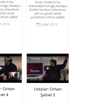
der'in bu
Ömer Önder'in bu
onuğu Antalya
bölümdeki konuğu Antalya
oni Orkestrası
Devlet Senfoni Orkestrası
genel sanat
şefi ve genel sanat
rhan Şallıel.
yönetmeni Orhan Şallıel.
t 2016
Şubat 2016
r: Orhan
Ustalar: Orhan
lıel 4
Şallıel 3