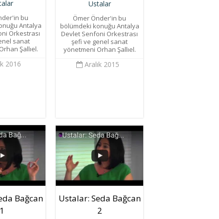
talar
Ustalar
der'in bu
Ömer Önder'in bu
onuğu Antalya
bölümdeki konuğu Antalya
oni Orkestrası
Devlet Senfoni Orkestrası
genel sanat
şefi ve genel sanat
rhan Şallıel.
yönetmeni Orhan Şallıel.
k 2016
Aralık 2015
Seda Bağcan
Ustalar: Seda Bağcan
1
2