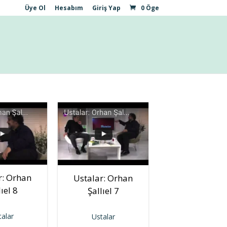
Üye Ol
Hesabım
Giriş Yap
0 Öge
r: Orhan
Ustalar: Orhan
lıel 8
Şallıel 7
talar
Ustalar