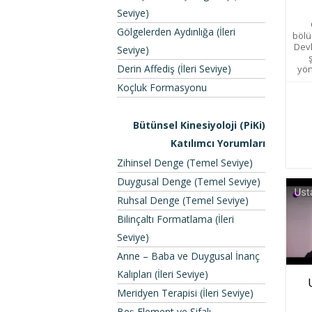
Seviye)
Gölgelerden Aydınlığa (İleri
bölü
Devl
Seviye)
Derin Affediş (İleri Seviye)
yön
Koçluk Formasyonu
Bütünsel Kinesiyoloji (PiKi)
Katılımcı Yorumları
Zihinsel Denge (Temel Seviye)
Duygusal Denge (Temel Seviye)
Ruhsal Denge (Temel Seviye)
Bilinçaltı Formatlama (İleri
Seviye)
Anne – Baba ve Duygusal İnanç
Kalıpları (İleri Seviye)
Meridyen Terapisi (İleri Seviye)
Beş Element ve Şifalı