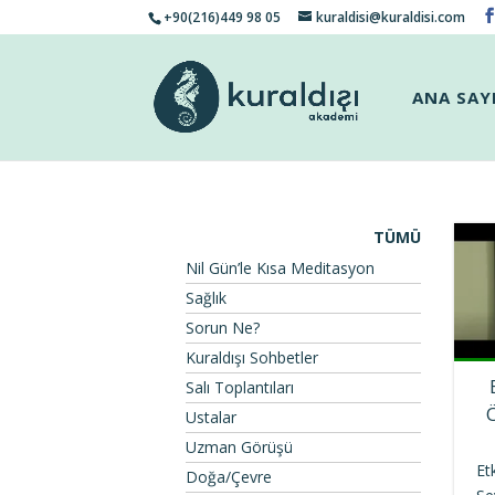
+90(216)449 98 05
kuraldisi@kuraldisi.com
ANA SAY
TÜMÜ
Nil Gün’le Kısa Meditasyon
Sağlık
Sorun Ne?
Kuraldışı Sohbetler
Salı Toplantıları
Ustalar
Uzman Görüşü
Et
Doğa/Çevre