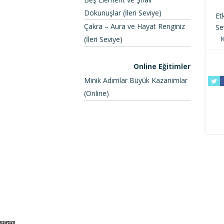
Dokunuşlar (İleri Seviye)
Et
Çakra – Aura ve Hayat Renginiz
Se
K
(İleri Seviye)
Online Eğitimler
Minik Adımlar Büyük Kazanımlar
(Online)
Elegant Themes
tarafından tasarlandı. |
Word