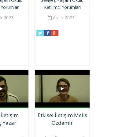
aşam Okulu
Seviye)
,
Yaşam Okulu
ı Yorumları
Katılımcı Yorumları
ık 2023
Aralık 2023
 İletişim
Etkisel İletişim Melis
ç Yazar
Özdemir