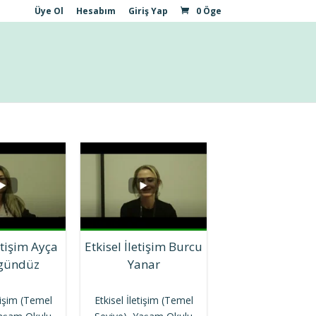
Üye Ol
Hesabım
Giriş Yap
0 Öge
etişim Ayça
Etkisel İletişim Burcu
gündüz
Yanar
etişim (Temel
Etkisel İletişim (Temel