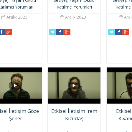
viye)
,
Yaşam Okulu
Seviye)
,
Yaşam Okulu
Seviye)
,
Y
atılımcı Yorumları
Katılımcı Yorumları
Katılımc
Aralık 2023
Aralık 2023
Aral
isel İletişim Göze
Etkisel İletişim İrem
Etkisel
Şener
Kızıldaş
Kıvan