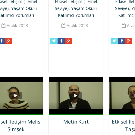
kisel İletişim (Temel
Etkisel İletişim (Temel
Etkisel İl
viye)
,
Yaşam Okulu
Seviye)
,
Yaşam Okulu
Seviye)
,
Y
atılımcı Yorumları
Katılımcı Yorumları
Katılımc
Aralık 2023
Aralık 2023
Aral
isel İletişim Melis
Metin Kurt
Etkisel İl
Şimşek
Taş