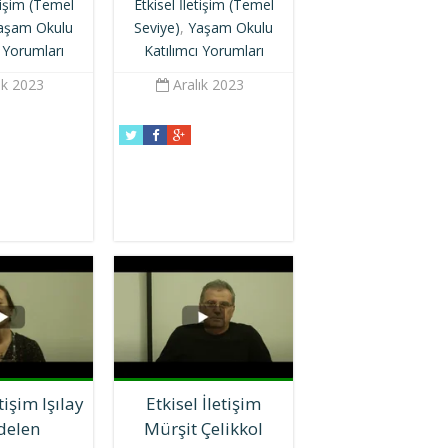
etişim (Temel
Etkisel İletişim (Temel
aşam Okulu
Seviye)
,
Yaşam Okulu
ı Yorumları
Katılımcı Yorumları
ık 2023
Aralık 2023
etişim Işılay
Etkisel İletişim
delen
Mürşit Çelikkol