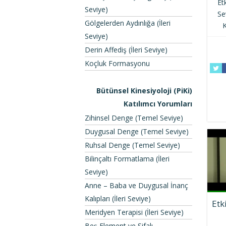
Et
Seviye)
Se
Gölgelerden Aydınlığa (İleri
K
Seviye)
Derin Affediş (İleri Seviye)
Koçluk Formasyonu
Bütünsel Kinesiyoloji (PiKi)
Katılımcı Yorumları
Zihinsel Denge (Temel Seviye)
Duygusal Denge (Temel Seviye)
Ruhsal Denge (Temel Seviye)
Bilinçaltı Formatlama (İleri
Seviye)
Anne – Baba ve Duygusal İnanç
Kalıpları (İleri Seviye)
Etk
Meridyen Terapisi (İleri Seviye)
Beş Element ve Şifalı