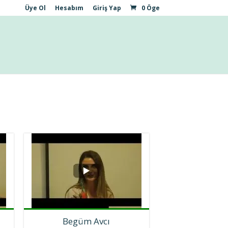
Üye Ol
Hesabım
Giriş Yap
0 Öge
Begüm Avcı