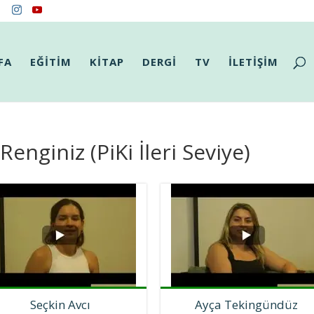
FA
EĞİTİM
KİTAP
DERGİ
TV
İLETİŞİM
enginiz (PiKi İleri Seviye)
Seçkin Avcı
Ayça Tekingündüz