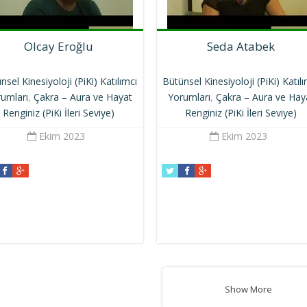
Olcay Eroğlu
Seda Atabek
nsel Kinesiyoloji (PiKi) Katılımcı
Bütünsel Kinesiyoloji (PiKi) Katıl
umları
,
Çakra – Aura ve Hayat
Yorumları
,
Çakra – Aura ve Hay
Renginiz (PiKi İleri Seviye)
Renginiz (PiKi İleri Seviye)
Ekim 2023
Ekim 2023
Show More