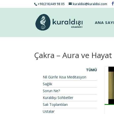
+90(216)449 98 05
kuraldisi@kuraldisi.com
ANA SAY
Çakra – Aura ve Hayat R
TÜMÜ
Nil Gün’le Kısa Meditasyon
Sağlık
Sorun Ne?
Kuraldışı Sohbetler
Salı Toplantıları
Ustalar