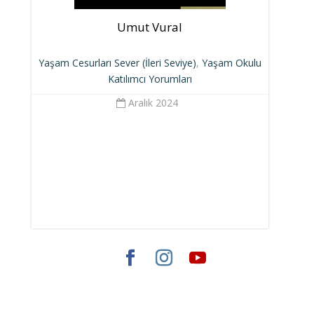
Umut Vural
Yaşam Cesurları Sever (İleri Seviye)
,
Yaşam Okulu
Katılımcı Yorumları
Aralık 2024
Elegant Themes
tarafından tasarlandı. |
WordPress
gururla sunar.