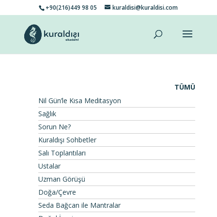
+90(216)449 98 05
kuraldisi@kuraldisi.com
TÜMÜ
Nil Gün’le Kısa Meditasyon
Sağlık
Sorun Ne?
Kuraldışı Sohbetler
Salı Toplantıları
Ustalar
Uzman Görüşü
Doğa/Çevre
Seda Bağcan ile Mantralar