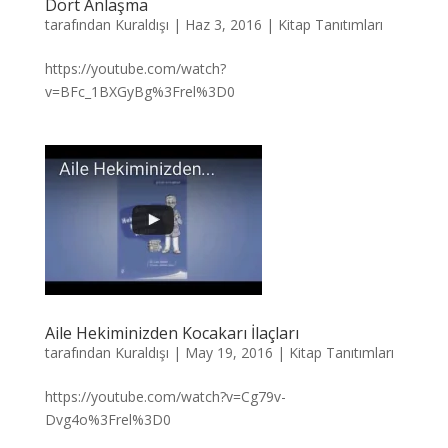
Dört Anlaşma
tarafından
Kuraldışı
|
Haz 3, 2016
|
Kitap Tanıtımları
https://youtube.com/watch?
v=BFc_1BXGyBg%3Frel%3D0
Aile Hekiminizden Kocakarı İlaçları
tarafından
Kuraldışı
|
May 19, 2016
|
Kitap Tanıtımları
https://youtube.com/watch?v=Cg79v-
Dvg4o%3Frel%3D0