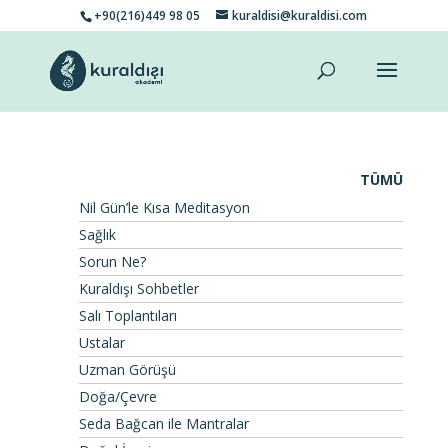
+90(216)449 98 05
kuraldisi@kuraldisi.com
TÜMÜ
Nil Gün’le Kısa Meditasyon
Sağlık
Sorun Ne?
Kuraldışı Sohbetler
Salı Toplantıları
Ustalar
Uzman Görüşü
Doğa/Çevre
Seda Bağcan ile Mantralar