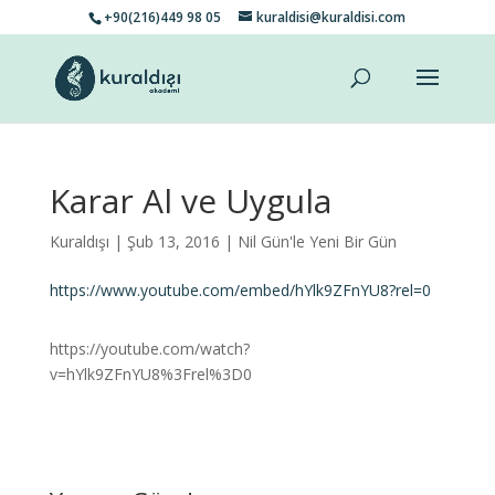
+90(216)449 98 05
kuraldisi@kuraldisi.com
Karar Al ve Uygula
Kuraldışı
| Şub 13, 2016 |
Nil Gün'le Yeni Bir Gün
https://www.youtube.com/embed/hYlk9ZFnYU8?rel=0
https://youtube.com/watch?
v=hYlk9ZFnYU8%3Frel%3D0