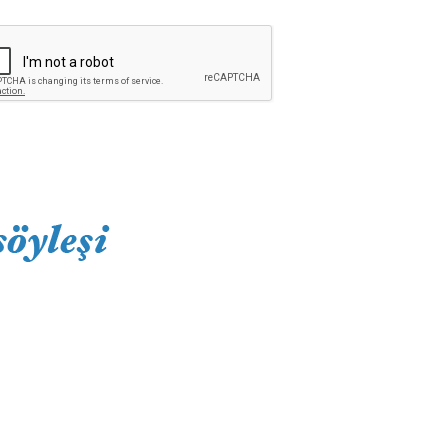
Press
gururla sunar.