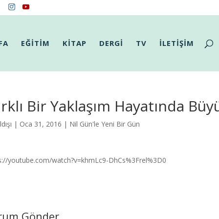
FA
EĞİTİM
KİTAP
DERGİ
TV
İLETİŞİM
rklı Bir Yaklaşım Hayatında Büyü
dışı
| Oca 31, 2016 |
Nil Gün'le Yeni Bir Gün
ps://youtube.com/watch?v=khmLc9-DhCs%3Frel%3D0
rum Gönder