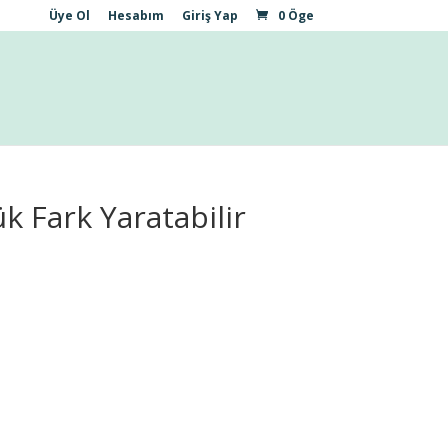
Üye Ol
Hesabım
Giriş Yap
0 Öge
k Fark Yaratabilir