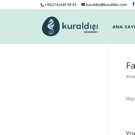
+90(216)449 98 05
kuraldisi@kuraldisi.com
ANA SAY
Fa
Kural
htt
Yo